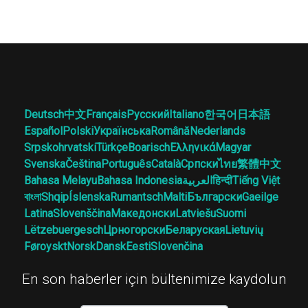
Deutsch
中文
Français
Русский
Italiano
한국어
日本語
Español
Polski
Українська
Română
Nederlands
Srpskohrvatski
Türkçe
Boarisch
Ελληνικά
Magyar
Svenska
Čeština
Português
Català
Српски
ไทย
繁體中文
Bahasa Melayu
Bahasa Indonesia
العربية
हिन्दी
Tiếng Việt
বাংলা
Shqip
Íslenska
Rumantsch
Malti
Български
Gaeilge
Latina
Slovenščina
Македонски
Latviešu
Suomi
Lëtzebuergesch
Црногорски
Беларуская
Lietuvių
Føroyskt
Norsk
Dansk
Eesti
Slovenčina
En son haberler için bültenimize kaydolun