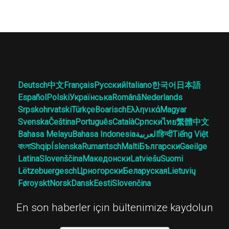
Deutsch
中文
Français
Русский
Italiano
한국어
日本語
Español
Polski
Українська
Română
Nederlands
Srpskohrvatski
Türkçe
Boarisch
Ελληνικά
Magyar
Svenska
Čeština
Português
Català
Српски
ไทย
繁體中文
Bahasa Melayu
Bahasa Indonesia
العربية
हिन्दी
Tiếng Việt
বাংলা
Shqip
Íslenska
Rumantsch
Malti
Български
Gaeilge
Latina
Slovenščina
Македонски
Latviešu
Suomi
Lëtzebuergesch
Црногорски
Беларуская
Lietuvių
Føroyskt
Norsk
Dansk
Eesti
Slovenčina
En son haberler için bültenimize kaydolun