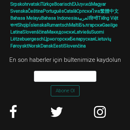
Srpskohrvatski
Türkçe
Boarisch
Ελληνικά
Magyar
Svenska
Čeština
Português
Català
Српски
ไทย
繁體中文
Bahasa Melayu
Bahasa Indonesia
العربية
हिन्दी
Tiếng Việt
বাংলা
Shqip
Íslenska
Rumantsch
Malti
Български
Gaeilge
Latina
Slovenščina
Македонски
Latviešu
Suomi
Lëtzebuergesch
Црногорски
Беларуская
Lietuvių
Føroyskt
Norsk
Dansk
Eesti
Slovenčina
En son haberler için bültenimize kaydolun
Abone Ol