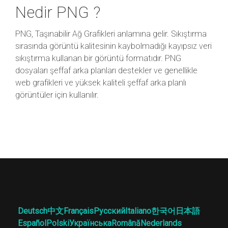
Nedir PNG ?
PNG, Taşınabilir Ağ Grafikleri anlamına gelir. Sıkıştırma
sırasında görüntü kalitesinin kaybolmadığı kayıpsız veri
sıkıştırma kullanan bir görüntü formatıdır. PNG
dosyaları şeffaf arka planları destekler ve genellikle
web grafikleri ve yüksek kaliteli şeffaf arka planlı
görüntüler için kullanılır.
Deutsch
中文
Français
Русский
Italiano
한국어
日本語
Español
Polski
Українська
Română
Nederlands