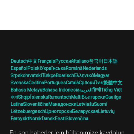
Deutsch
中文
Français
Русский
Italiano
한국어
日本語
Español
Polski
Українська
Română
Nederlands
Srpskohrvatski
Türkçe
Boarisch
Ελληνικά
Magyar
Svenska
Čeština
Português
Català
Српски
ไทย
繁體中文
Bahasa Melayu
Bahasa Indonesia
العربية
हिन्दी
Tiếng Việt
বাংলা
Shqip
Íslenska
Rumantsch
Malti
Български
Gaeilge
Latina
Slovenščina
Македонски
Latviešu
Suomi
Lëtzebuergesch
Црногорски
Беларуская
Lietuvių
Føroyskt
Norsk
Dansk
Eesti
Slovenčina
En son haberler için bültenimize kaydolun