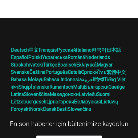
Deutsch
中文
Français
Русский
Italiano
한국어
日本語
Español
Polski
Українська
Română
Nederlands
Srpskohrvatski
Türkçe
Boarisch
Ελληνικά
Magyar
Svenska
Čeština
Português
Català
Српски
ไทย
繁體中文
Bahasa Melayu
Bahasa Indonesia
العربية
हिन्दी
Tiếng Việt
বাংলা
Shqip
Íslenska
Rumantsch
Malti
Български
Gaeilge
Latina
Slovenščina
Македонски
Latviešu
Suomi
Lëtzebuergesch
Црногорски
Беларуская
Lietuvių
Føroyskt
Norsk
Dansk
Eesti
Slovenčina
En son haberler için bültenimize kaydolun