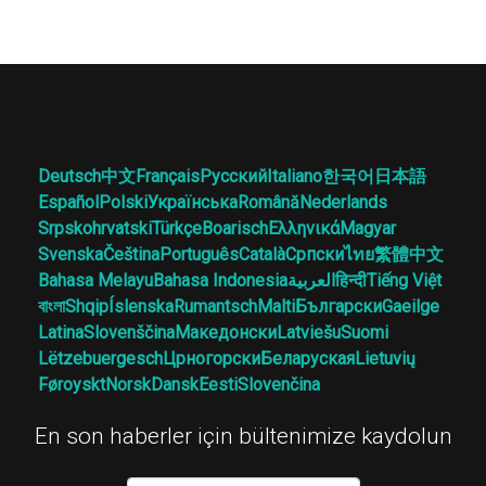
Deutsch
中文
Français
Русский
Italiano
한국어
日本語
Español
Polski
Українська
Română
Nederlands
Srpskohrvatski
Türkçe
Boarisch
Ελληνικά
Magyar
Svenska
Čeština
Português
Català
Српски
ไทย
繁體中文
Bahasa Melayu
Bahasa Indonesia
العربية
हिन्दी
Tiếng Việt
বাংলা
Shqip
Íslenska
Rumantsch
Malti
Български
Gaeilge
Latina
Slovenščina
Македонски
Latviešu
Suomi
Lëtzebuergesch
Црногорски
Беларуская
Lietuvių
Føroyskt
Norsk
Dansk
Eesti
Slovenčina
En son haberler için bültenimize kaydolun