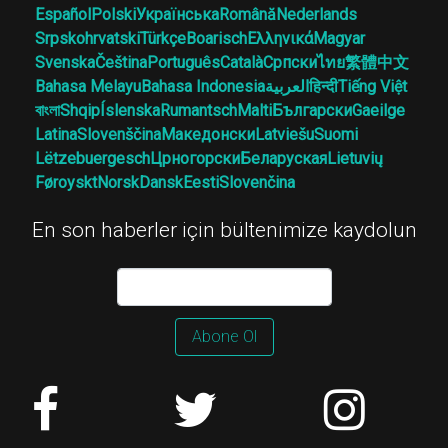
Español
Polski
Українська
Română
Nederlands
Srpskohrvatski
Türkçe
Boarisch
Ελληνικά
Magyar
Svenska
Čeština
Português
Català
Српски
ไทย
繁體中文
Bahasa Melayu
Bahasa Indonesia
العربية
हिन्दी
Tiếng Việt
বাংলা
Shqip
Íslenska
Rumantsch
Malti
Български
Gaeilge
Latina
Slovenščina
Македонски
Latviešu
Suomi
Lëtzebuergesch
Црногорски
Беларуская
Lietuvių
Føroyskt
Norsk
Dansk
Eesti
Slovenčina
En son haberler için bültenimize kaydolun
Abone Ol