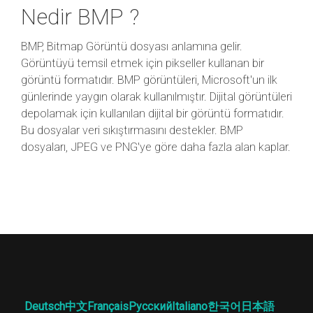
Nedir BMP ?
BMP, Bitmap Görüntü dosyası anlamına gelir.
Görüntüyü temsil etmek için pikseller kullanan bir
görüntü formatıdır. BMP görüntüleri, Microsoft'un ilk
günlerinde yaygın olarak kullanılmıştır. Dijital görüntüleri
depolamak için kullanılan dijital bir görüntü formatıdır.
Bu dosyalar veri sıkıştırmasını destekler. BMP
dosyaları, JPEG ve PNG'ye göre daha fazla alan kaplar.
Deutsch
中文
Français
Русский
Italiano
한국어
日本語