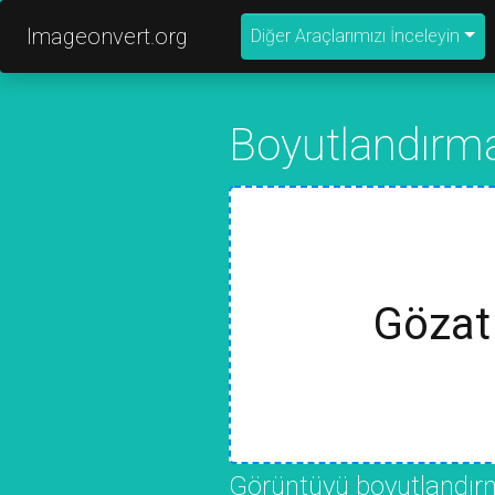
Imageonvert.org
Diğer Araçlarımızı İnceleyin
Boyutlandırma
Gözat 
Görüntüyü boyutlandırmak