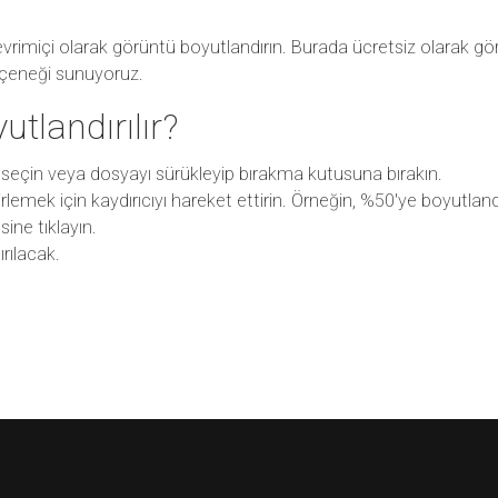
vrimiçi olarak görüntü boyutlandırın. Burada ücretsiz olarak görü
eçeneği sunuyoruz.
tlandırılır?
seçin veya dosyayı sürükleyip bırakma kutusuna bırakın.
rlemek için kaydırıcıyı hareket ettirin. Örneğin, %50'ye boyutland
ine tıklayın.
rılacak.