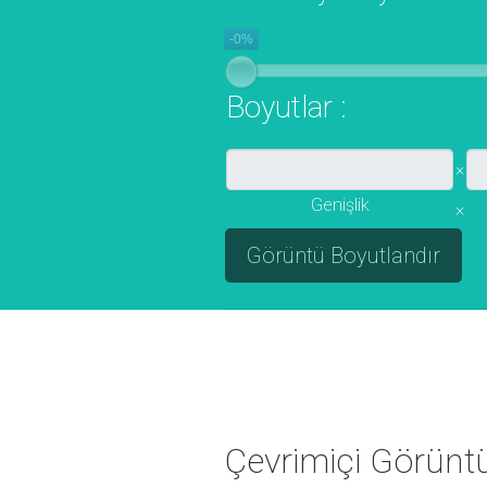
-0%
Boyutlar :
×
Genişlik
×
Çevrimiçi Görüntü