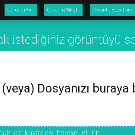
Görüntü Kırp
Görüntü Sıkıştır
Görüntü Boyutlandı
k istediğiniz görüntüyü s
(veya) Dosyanızı buraya 
 için kaydırıcıyı hareket ettirin