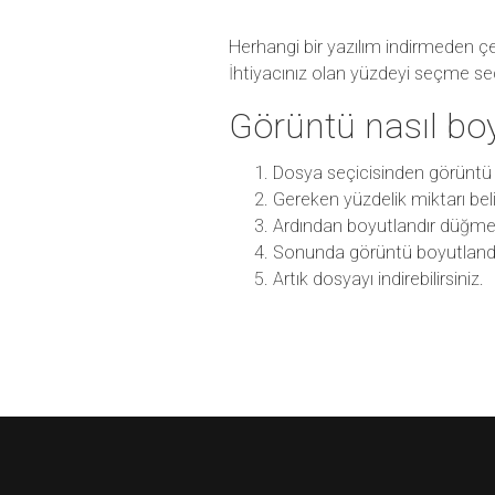
Herhangi bir yazılım indirmeden çe
İhtiyacınız olan yüzdeyi seçme s
Görüntü nasıl boyu
Dosya seçicisinden görüntü 
Gereken yüzdelik miktarı beli
Ardından boyutlandır düğmes
Sonunda görüntü boyutlandı
Artık dosyayı indirebilirsiniz.