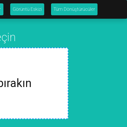
r
Görüntü Eskizi
Tüm Dönüştürücüler
eçin
bırakın