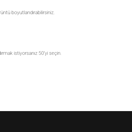
ntü boyutlandırabilirsiniz.
ırmak istiyorsanız 50'yi seçin.