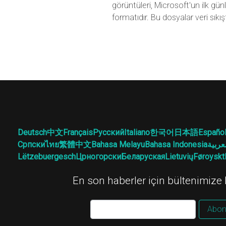
görüntüleri, Microsoft'un ilk günl
formatıdır. Bu dosyalar veri sık
Deutsch
中文
Français
Русский
Italiano
한국어
日本語
Españo
Српски
ไทย
繁體中文
Bahasa Melayu
Bahasa Indonesia
عربية
Lëtzebuergesch
Црногорски
Беларуская
Lietuvių
Føroyskt
En son haberler için bültenimize
Abon