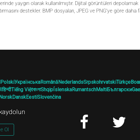
erinde yaygın olarak kullanılmıştır. Dijital görüntüleri depolamak iç
ıştırmasını destekler. BMP dosyaları, JPEG ve PNG'ye göre daha fa
l
Polski
Українська
Română
Nederlands
Srpskohrvatski
Türkçe
Boa
ال
हिन्दी
Tiếng Việt
বাংলা
Shqip
Íslenska
Rumantsch
Malti
Български
Gae
Norsk
Dansk
Eesti
Slovenčina
 kaydolun
e Ol