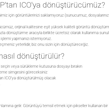
P'tan ICO'ya dönüştürücümüz?
diğimiz için görüntülerinizi saklamıyoruz (sunucumuz, dosyaların
ümüz, orijinal kalitesine eşit yüksek kaliteli görüntü dönüştür
zla dönüştürme aracıyla birlikte ücretsiz olarak kullanıma sunu
t işlemi yapmanızı istemiyoruz.
meniz yeterlidir, biz onu sizin için dönüştüreceğiz.
nasıl dönüştürülür?
 seçin veya sürükleme kutusuna dosyayı bırakın
eme simgesini göreceksiniz
an ICO'ya dönüştürülmüş olacak
z
amına gelir. Görüntüyü temsil etmek için pikseller kullanan bir