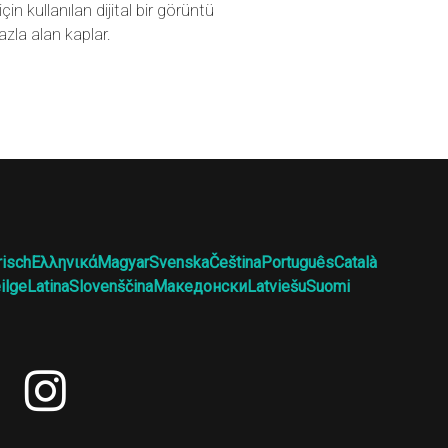
in kullanılan dijital bir görüntü
zla alan kaplar.
risch
Ελληνικά
Magyar
Svenska
Čeština
Português
Català
ilge
Latina
Slovenščina
Македонски
Latviešu
Suomi