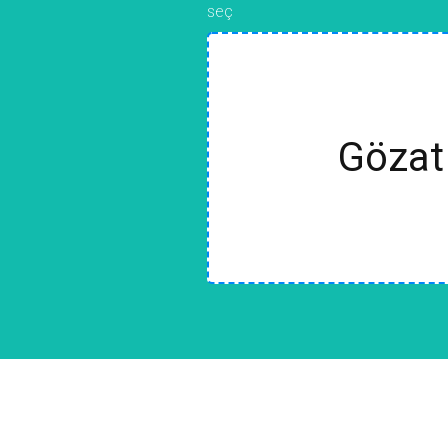
seç
Gözat 