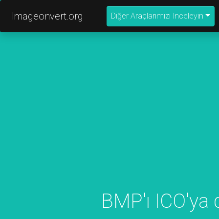
Imageonvert.org
Diğer Araçlarımızı İnceleyin
BMP'ı ICO'ya 