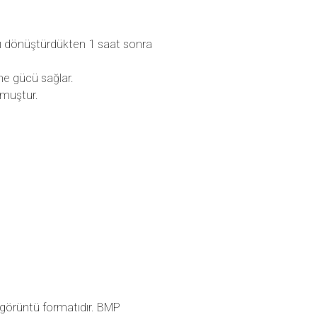
ızı dönüştürdükten 1 saat sonra
me gücü sağlar.
lmuştur.
 görüntü formatıdır. BMP