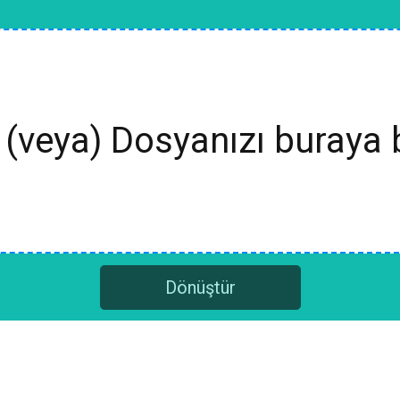
(veya) Dosyanızı buraya 
Dönüştür