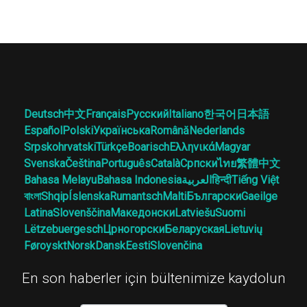
Deutsch
中文
Français
Русский
Italiano
한국어
日本語
Español
Polski
Українська
Română
Nederlands
Srpskohrvatski
Türkçe
Boarisch
Ελληνικά
Magyar
Svenska
Čeština
Português
Català
Српски
ไทย
繁體中文
Bahasa Melayu
Bahasa Indonesia
العربية
हिन्दी
Tiếng Việt
বাংলা
Shqip
Íslenska
Rumantsch
Malti
Български
Gaeilge
Latina
Slovenščina
Македонски
Latviešu
Suomi
Lëtzebuergesch
Црногорски
Беларуская
Lietuvių
Føroyskt
Norsk
Dansk
Eesti
Slovenčina
En son haberler için bültenimize kaydolun