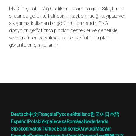
PNG, Taşınabilir Ağ Grafikleri anlamına gelir. Sıkıştırma
sırasında görüntü kalitesinin kaybolmadığı kayıpsız veri
sıkıştırma kullanan bir görüntü formatıdır. PNG
dosyaları şeffaf arka planları destekler ve genellikle
web grafikleri ve yüksek kaliteli şeffaf arka planlı
görüntüler için kullanılır.
Deutsch
中文
Français
Русский
Italiano
한국어
日本語
Español
Polski
Українська
Română
Nederlands
Srpskohrvatski
Türkçe
Boarisch
Ελληνικά
Magyar