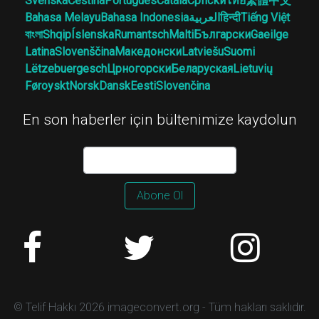
Svenska
Čeština
Português
Català
Српски
ไทย
繁體中文
Bahasa Melayu
Bahasa Indonesia
العربية
हिन्दी
Tiếng Việt
বাংলা
Shqip
Íslenska
Rumantsch
Malti
Български
Gaeilge
Latina
Slovenščina
Македонски
Latviešu
Suomi
Lëtzebuergesch
Црногорски
Беларуская
Lietuvių
Føroyskt
Norsk
Dansk
Eesti
Slovenčina
En son haberler için bültenimize kaydolun
Abone Ol
© Telif Hakkı 2026 imageconvert.org - Tüm hakları saklıdır.