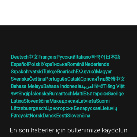
Deutsch
中文
Français
Русский
Italiano
한국어
日本語
Español
Polski
Українська
Română
Nederlands
Srpskohrvatski
Türkçe
Boarisch
Ελληνικά
Magyar
Svenska
Čeština
Português
Català
Српски
ไทย
繁體中文
Bahasa Melayu
Bahasa Indonesia
العربية
हिन्दी
Tiếng Việt
বাংলা
Shqip
Íslenska
Rumantsch
Malti
Български
Gaeilge
Latina
Slovenščina
Македонски
Latviešu
Suomi
Lëtzebuergesch
Црногорски
Беларуская
Lietuvių
Føroyskt
Norsk
Dansk
Eesti
Slovenčina
En son haberler için bültenimize kaydolun