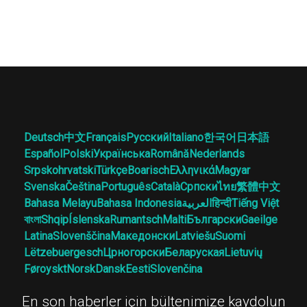
Deutsch
中文
Français
Русский
Italiano
한국어
日本語
Español
Polski
Українська
Română
Nederlands
Srpskohrvatski
Türkçe
Boarisch
Ελληνικά
Magyar
Svenska
Čeština
Português
Català
Српски
ไทย
繁體中文
Bahasa Melayu
Bahasa Indonesia
العربية
हिन्दी
Tiếng Việt
বাংলা
Shqip
Íslenska
Rumantsch
Malti
Български
Gaeilge
Latina
Slovenščina
Македонски
Latviešu
Suomi
Lëtzebuergesch
Црногорски
Беларуская
Lietuvių
Føroyskt
Norsk
Dansk
Eesti
Slovenčina
En son haberler için bültenimize kaydolun