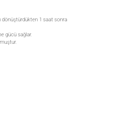
ızı dönüştürdükten 1 saat sonra
me gücü sağlar.
lmuştur.