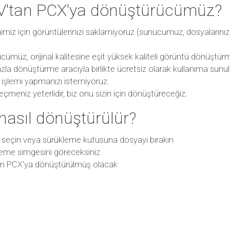
V'tan PCX'ya dönüştürücümüz?
diğimiz için görüntülerinizi saklamıyoruz (sunucumuz, dosyaların
ümüz, orijinal kalitesine eşit yüksek kaliteli görüntü dönüştür
zla dönüştürme aracıyla birlikte ücretsiz olarak kullanıma sunu
t işlemi yapmanızı istemiyoruz.
meniz yeterlidir, biz onu sizin için dönüştüreceğiz.
nasıl dönüştürülür?
 seçin veya sürükleme kutusuna dosyayı bırakın
eme simgesini göreceksiniz
an PCX'ya dönüştürülmüş olacak
z