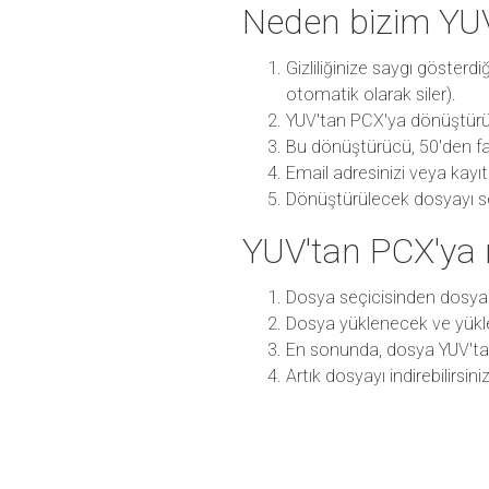
Neden bizim YU
Gizliliğinize saygı göster
otomatik olarak siler).
YUV'tan PCX'ya dönüştürüc
Bu dönüştürücü, 50'den fa
Email adresinizi veya kayı
Dönüştürülecek dosyayı seç
YUV'tan PCX'ya 
Dosya seçicisinden dosya
Dosya yüklenecek ve yükl
En sonunda, dosya YUV't
Artık dosyayı indirebilirsini