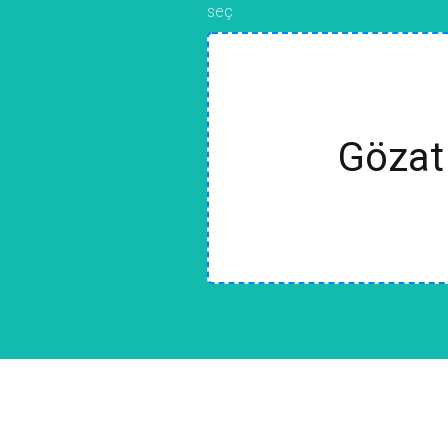
seç
Gözat 