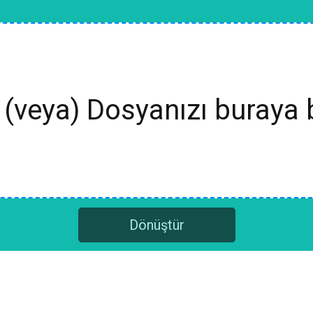
(veya) Dosyanızı buraya 
Dönüştür