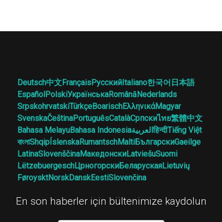
Deutsch
中文
Français
Русский
Italiano
한국어
日本語
Español
Polski
Українська
Română
Nederlands
Srpskohrvatski
Türkçe
Boarisch
Ελληνικά
Magyar
Svenska
Čeština
Português
Català
Српски
ไทย
繁體中文
Bahasa Melayu
Bahasa Indonesia
العربية
हिन्दी
Tiếng Việt
বাংলা
Shqip
Íslenska
Rumantsch
Malti
Български
Gaeilge
Latina
Slovenščina
Македонски
Latviešu
Suomi
Lëtzebuergesch
Црногорски
Беларуская
Lietuvių
Føroyskt
Norsk
Dansk
Eesti
Slovenčina
En son haberler için bültenimize kaydolun