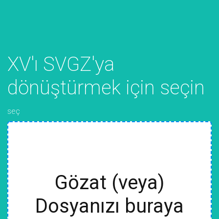
XV'ı SVGZ'ya
dönüştürmek için seçin
seç
Gözat (veya)
Dosyanızı buraya