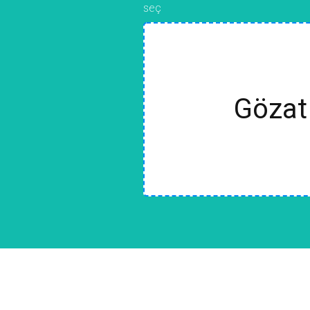
seç
Gözat 