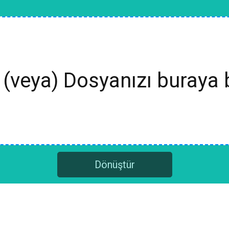
(veya) Dosyanızı buraya 
Dönüştür