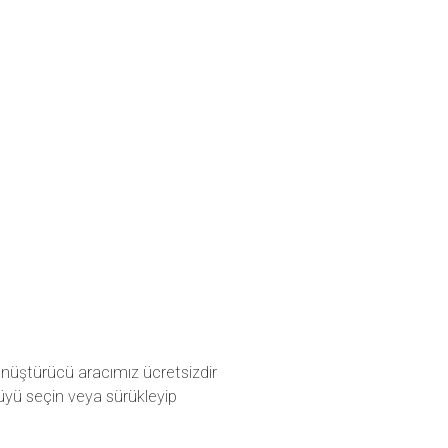
önüştürücü aracımız ücretsizdir
tüyü seçin veya sürükleyip