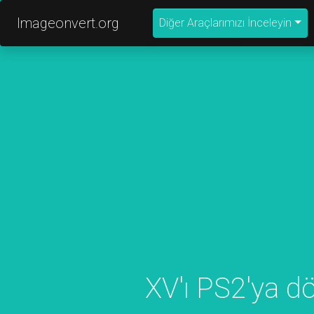
Imageonvert.org
Diğer Araçlarımızı İnceleyin
XV'ı PS2'ya d