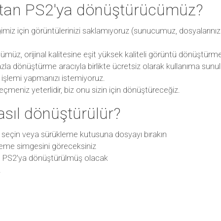
'tan PS2'ya dönüştürücümüz?
diğimiz için görüntülerinizi saklamıyoruz (sunucumuz, dosyaların
üz, orijinal kalitesine eşit yüksek kaliteli görüntü dönüştürm
zla dönüştürme aracıyla birlikte ücretsiz olarak kullanıma sunu
t işlemi yapmanızı istemiyoruz.
meniz yeterlidir, biz onu sizin için dönüştüreceğiz.
asıl dönüştürülür?
 seçin veya sürükleme kutusuna dosyayı bırakın
eme simgesini göreceksiniz
n PS2'ya dönüştürülmüş olacak
z