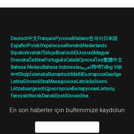
Deutsch
中文
Français
Русский
Italiano
한국어
日本語
Español
Polski
Українська
Română
Nederlands
Srpskohrvatski
Türkçe
Boarisch
Ελληνικά
Magyar
Svenska
Čeština
Português
Català
Српски
ไทย
繁體中文
Bahasa Melayu
Bahasa Indonesia
العربية
हिन्दी
Tiếng Việt
বাংলা
Shqip
Íslenska
Rumantsch
Malti
Български
Gaeilge
Latina
Slovenščina
Македонски
Latviešu
Suomi
Lëtzebuergesch
Црногорски
Беларуская
Lietuvių
Føroyskt
Norsk
Dansk
Eesti
Slovenčina
En son haberler için bültenimize kaydolun