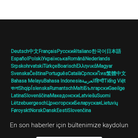
Deutsch
中文
Français
Русский
Italiano
한국어
日本語
Español
Polski
Українська
Română
Nederlands
Srpskohrvatski
Türkçe
Boarisch
Ελληνικά
Magyar
Svenska
Čeština
Português
Català
Српски
ไทย
繁體中文
Bahasa Melayu
Bahasa Indonesia
العربية
हिन्दी
Tiếng Việt
বাংলা
Shqip
Íslenska
Rumantsch
Malti
Български
Gaeilge
Latina
Slovenščina
Македонски
Latviešu
Suomi
Lëtzebuergesch
Црногорски
Беларуская
Lietuvių
Føroyskt
Norsk
Dansk
Eesti
Slovenčina
En son haberler için bültenimize kaydolun