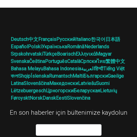
Deutsch
中文
Français
Русский
Italiano
한국어
日本語
Español
Polski
Українська
Română
Nederlands
Srpskohrvatski
Türkçe
Boarisch
Ελληνικά
Magyar
Svenska
Čeština
Português
Català
Српски
ไทย
繁體中文
Bahasa Melayu
Bahasa Indonesia
العربية
हिन्दी
Tiếng Việt
বাংলা
Shqip
Íslenska
Rumantsch
Malti
Български
Gaeilge
Latina
Slovenščina
Македонски
Latviešu
Suomi
Lëtzebuergesch
Црногорски
Беларуская
Lietuvių
Føroyskt
Norsk
Dansk
Eesti
Slovenčina
En son haberler için bültenimize kaydolun