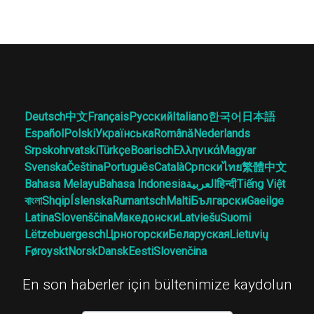
Deutsch
中文
Français
Русский
Italiano
한국어
日本語
Español
Polski
Українська
Română
Nederlands
Srpskohrvatski
Türkçe
Boarisch
Ελληνικά
Magyar
Svenska
Čeština
Português
Català
Српски
ไทย
繁體中文
Bahasa Melayu
Bahasa Indonesia
العربية
हिन्दी
Tiếng Việt
বাংলা
Shqip
Íslenska
Rumantsch
Malti
Български
Gaeilge
Latina
Slovenščina
Македонски
Latviešu
Suomi
Lëtzebuergesch
Црногорски
Беларуская
Lietuvių
Føroyskt
Norsk
Dansk
Eesti
Slovenčina
En son haberler için bültenimize kaydolun