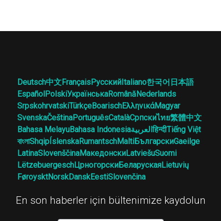
Deutsch
中文
Français
Русский
Italiano
한국어
日本語
Español
Polski
Українська
Română
Nederlands
Srpskohrvatski
Türkçe
Boarisch
Ελληνικά
Magyar
Svenska
Čeština
Português
Català
Српски
ไทย
繁體中文
Bahasa Melayu
Bahasa Indonesia
العربية
हिन्दी
Tiếng Việt
বাংলা
Shqip
Íslenska
Rumantsch
Malti
Български
Gaeilge
Latina
Slovenščina
Македонски
Latviešu
Suomi
Lëtzebuergesch
Црногорски
Беларуская
Lietuvių
Føroyskt
Norsk
Dansk
Eesti
Slovenčina
En son haberler için bültenimize kaydolun