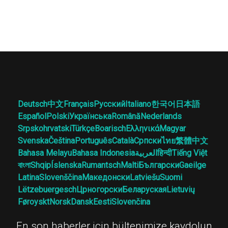
Deutsch
中文
Français
Русский
Italiano
한국어
日本語
Español
Polski
Українська
Română
Nederlands
Srpskohrvatski
Türkçe
Boarisch
Ελληνικά
Magyar
Svenska
Čeština
Português
Català
Српски
ไทย
繁體中文
Bahasa Melayu
Bahasa Indonesia
العربية
हिन्दी
Tiếng Việt
বাংলা
Shqip
Íslenska
Rumantsch
Malti
Български
Gaeilge
Latina
Slovenščina
Македонски
Latviešu
Suomi
Lëtzebuergesch
Црногорски
Беларуская
Lietuvių
Føroyskt
Norsk
Dansk
Eesti
Slovenčina
En son haberler için bültenimize kaydolun