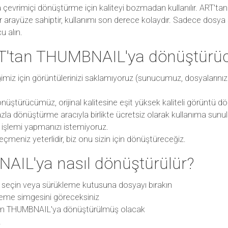
çevrimiçi dönüştürme için kaliteyi bozmadan kullanılır. ART'
bir arayüze sahiptir, kullanımı son derece kolaydır. Sadece dosy
u alın.
T'tan THUMBNAIL'ya dönüştür
diğimiz için görüntülerinizi saklamıyoruz (sunucumuz, dosyaların
ştürücümüz, orijinal kalitesine eşit yüksek kaliteli görüntü d
zla dönüştürme aracıyla birlikte ücretsiz olarak kullanıma sunu
t işlemi yapmanızı istemiyoruz.
meniz yeterlidir, biz onu sizin için dönüştüreceğiz.
AIL'ya nasıl dönüştürülür?
 seçin veya sürükleme kutusuna dosyayı bırakın
eme simgesini göreceksiniz
an THUMBNAIL'ya dönüştürülmüş olacak
z