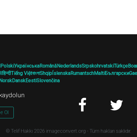
l
Polski
Українська
Română
Nederlands
Srpskohrvatski
Türkçe
Boa
ال
हिन्दी
Tiếng Việt
বাংলা
Shqip
Íslenska
Rumantsch
Malti
Български
Gae
Norsk
Dansk
Eesti
Slovenčina
 kaydolun
e Ol
© Telif Hakkı 2026 imageconvert.org - Tüm hakları saklıdır.