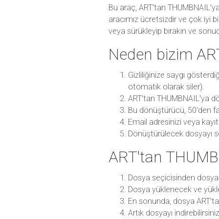
Bu araç, ART'tan THUMBNAIL'ya 
aracımız ücretsizdir ve çok iyi 
veya sürükleyip bırakın ve sonuc
Neden bizim AR
Gizliliğinize saygı göster
otomatik olarak siler).
ART'tan THUMBNAIL'ya dönü
Bu dönüştürücü, 50'den fa
Email adresinizi veya kayı
Dönüştürülecek dosyayı seç
ART'tan THUMBN
Dosya seçicisinden dosya
Dosya yüklenecek ve yükl
En sonunda, dosya ART't
Artık dosyayı indirebilirsini