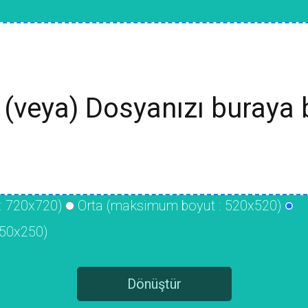
(veya) Dosyanızı buraya 
: 720x720)
Orta (maksimum boyut : 520x520)
50x250)
Dönüştür