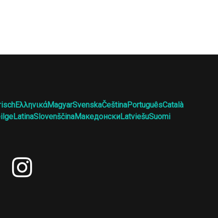
risch
Ελληνικά
Magyar
Svenska
Čeština
Português
Català
ilge
Latina
Slovenščina
Македонски
Latviešu
Suomi