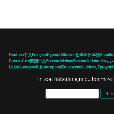
Deutsch
中文
Français
Русский
Italiano
한국어
日本語
Españo
Српски
ไทย
繁體中文
Bahasa Melayu
Bahasa Indonesia
عربية
Lëtzebuergesch
Црногорски
Беларуская
Lietuvių
Føroyskt
En son haberler için bültenimize
Abon