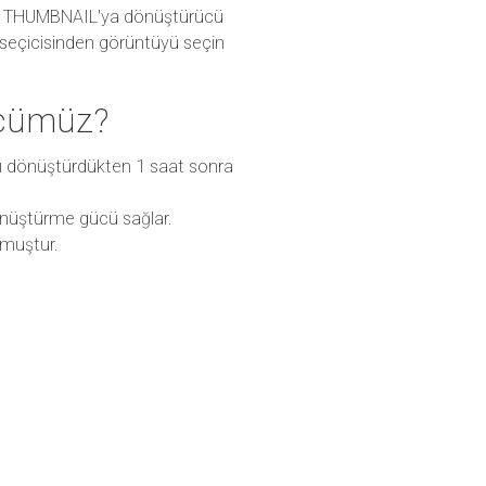
tan THUMBNAIL'ya dönüştürücü
a seçicisinden görüntüyü seçin
ücümüz?
ızı dönüştürdükten 1 saat sonra
önüştürme gücü sağlar.
lmuştur.