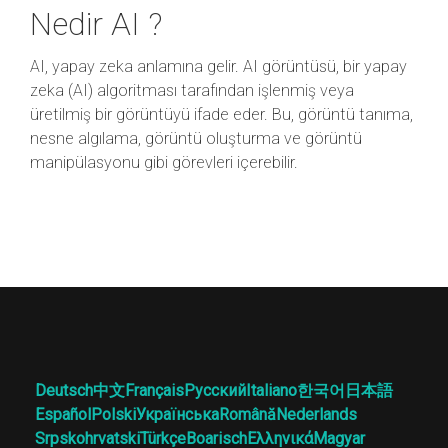
Nedir AI ?
AI, yapay zeka anlamına gelir. AI görüntüsü, bir yapay
zeka (AI) algoritması tarafından işlenmiş veya
üretilmiş bir görüntüyü ifade eder. Bu, görüntü tanıma,
nesne algılama, görüntü oluşturma ve görüntü
manipülasyonu gibi görevleri içerebilir.
Deutsch
中文
Français
Русский
Italiano
한국어
日本語
Español
Polski
Українська
Română
Nederlands
Srpskohrvatski
Türkçe
Boarisch
Ελληνικά
Magyar