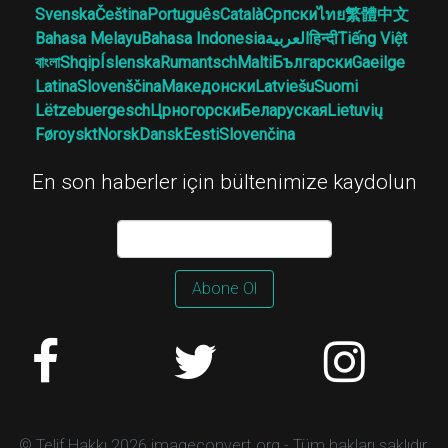
Svenska
Čeština
Português
Català
Српски
ไทย
繁體中文
Bahasa Melayu
Bahasa Indonesia
العربية
हिन्दी
Tiếng Việt
বাংলা
Shqip
Íslenska
Rumantsch
Malti
Български
Gaeilge
Latina
Slovenščina
Македонски
Latviešu
Suomi
Lëtzebuergesch
Црногорски
Беларуская
Lietuvių
Føroyskt
Norsk
Dansk
Eesti
Slovenčina
En son haberler için bültenimize kaydolun
Abone Ol
© Telif Hakkı 2026 imageconvert.org - Tüm hakları saklıdır.